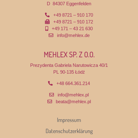
D 84307 Eggenfelden
+49 8721 – 910 170
+49 8721 – 910 172
+49 171 – 43 21 630
info@mehlex.de
MEHLEX SP. Z O.O.
Prezydenta Gabriela Narutowicza 40/1
PL 90-135 Łódź
+48 664.361.214
info@mehlex.pl
beata@mehlex.pl
Impressum
Datenschutzerklärung