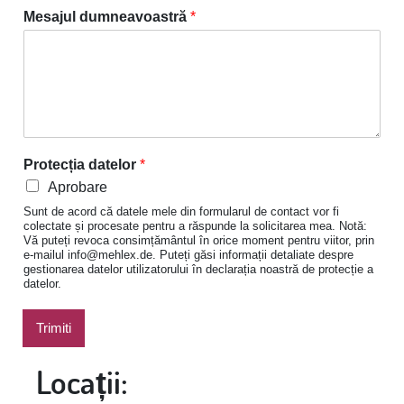
Mesajul dumneavoastră
*
Protecția datelor
*
Aprobare
Sunt de acord că datele mele din formularul de contact vor fi
colectate și procesate pentru a răspunde la solicitarea mea. Notă:
Vă puteți revoca consimțământul în orice moment pentru viitor, prin
e-mailul info@mehlex.de. Puteți găsi informații detaliate despre
gestionarea datelor utilizatorului în declarația noastră de protecție a
datelor.
Trimiti
Alternative:
Locații: