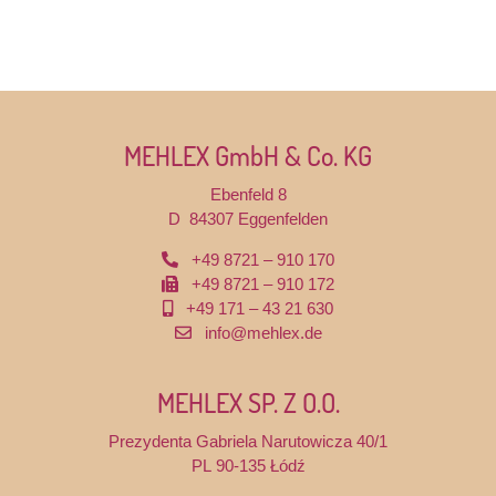
MEHLEX GmbH & Co. KG
Ebenfeld 8
D 84307 Eggenfelden
+49 8721 – 910 170
+49 8721 – 910 172
+49 171 – 43 21 630
info@mehlex.de
MEHLEX SP. Z O.O.
Prezydenta Gabriela Narutowicza 40/1
PL 90-135 Łódź